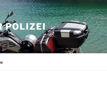
 POLIZEI
ng