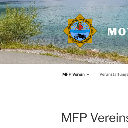
Zum
Inhalt
springen
MO
MFP Verein
Veranstaltung
MFP Verein