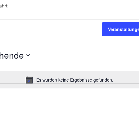
ahrt
Veranstaltung
ehende
Es wurden keine Ergebnisse gefunden.
H
i
n
w
e
i
s