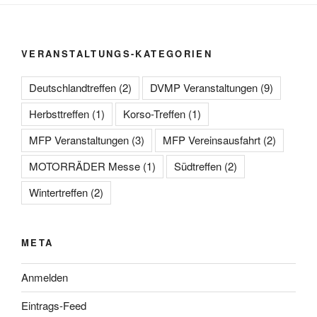
h
n
e
-
u
N
VERANSTALTUNGS-KATEGORIEN
n
a
d
v
Deutschlandtreffen
(2)
DVMP Veranstaltungen
(9)
A
i
Herbsttreffen
(1)
Korso-Treffen
(1)
n
g
s
a
MFP Veranstaltungen
(3)
MFP Vereinsausfahrt
(2)
t
i
MOTORRÄDER Messe
(1)
Südtreffen
(2)
i
c
o
Wintertreffen
(2)
h
n
t
e
META
n
Anmelden
,
N
Eintrags-Feed