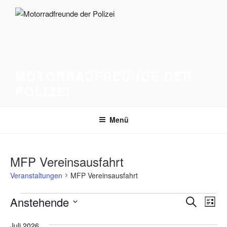
Zum
Inhalt
springen
MOTORRADFREUNDE DER
POLIZEI
Menü
MFP Vereinsausfahrt
Veranstaltungen
MFP Vereinsausfahrt
Veranstaltungen
V
V
Anstehende
S
L
e
e
u
D
i
r
c
Juli 2026