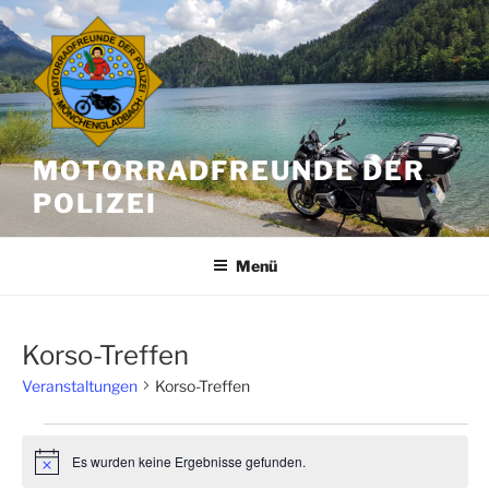
Zum
Inhalt
springen
MOTORRADFREUNDE DER
POLIZEI
Menü
Korso-Treffen
Veranstaltungen
Korso-Treffen
Veranstaltungen
Es wurden keine Ergebnisse gefunden.
H
i